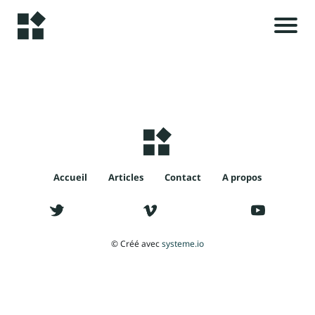
A
c
c
u
i
e
il
Accueil
Articles
Contact
A propos
i
A
l
r
© Créé avec
systeme.io
t
i
c