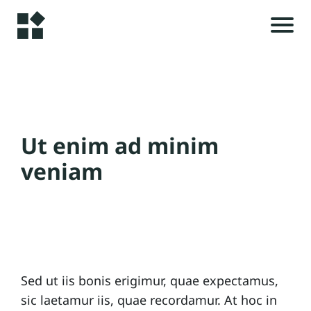
A
c
c
u
i
e
Ut enim ad minim
il
veniam
i
A
l
r
t
i
Sed ut iis bonis erigimur, quae expectamus,
c
sic laetamur iis, quae recordamur. At hoc in