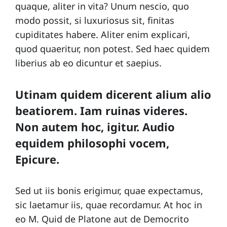
quaque, aliter in vita? Unum nescio, quo
i
modo possit, si luxuriosus sit, finitas
p
cupiditates habere. Aliter enim explicari,
e
quod quaeritur, non potest. Sed haec quidem
liberius ab eo dicuntur et saepius.
Utinam quidem dicerent alium alio
beatiorem. Iam ruinas videres.
Non autem hoc, igitur. Audio
equidem philosophi vocem,
Epicure.
Sed ut iis bonis erigimur, quae expectamus,
sic laetamur iis, quae recordamur. At hoc in
eo M. Quid de Platone aut de Democrito