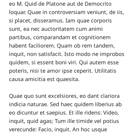
l
eo M. Quid de Platone aut de Democrito
e
loquar. Quae in controversiam veniunt, de iis,
s
si placet, disseramus. Iam quae corporis
sunt, ea nec auctoritatem cum animi
partibus, comparandam et cognitionem
C
habent faciliorem. Quam ob rem tandem,
o
inquit, non satisfacit. Isto modo ne improbos
n
quidem, si essent boni viri. Qui autem esse
t
poteris, nisi te amor ipse ceperit. Utilitatis
a
causa amicitia est quaesita.
c
t
Quae quo sunt excelsiores, eo dant clariora
indicia naturae. Sed haec quidem liberius ab
eo dicuntur et saepius. Et ille ridens: Video,
E
inquit, quid agas; Tum ille timide vel potius
q
verecunde: Facio, inquit. An hoc usque
u